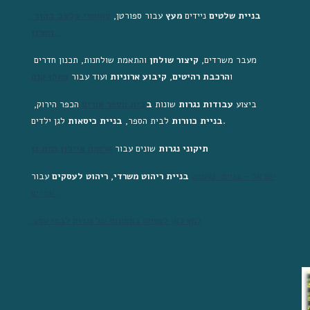
בניית שלטים
 ניידים 
מעץ 
עבור ספורטן, 
קאנטרי קלאב בהוד 
השרון 
מעבר משרדים, 
קיצור שולחן
 והתאמת שולחנות, תכנון חדרים 
ו
הרכבת רהיטים
, 
קיבוע ארוניות
 ועוד עבור 
פאהן קנה
ביצוע 
עבודות נגרות
 שונות 
ב
בית הספר אורים
הכפר הירוק, 
 לגן ילדים.
בניית כוורות
 לבית הספר, 
בניית כיסאות
תיקוני נגרות
 שונים עבור 
ארומה איילון רמת גן
anova ישראל - בניית 
בניית ריהוט משרדי, ריהוט לעסקים 
עבור
אתרים 
 לחץ כאן לצפייה בתמונות של נגרות לבתי עסק